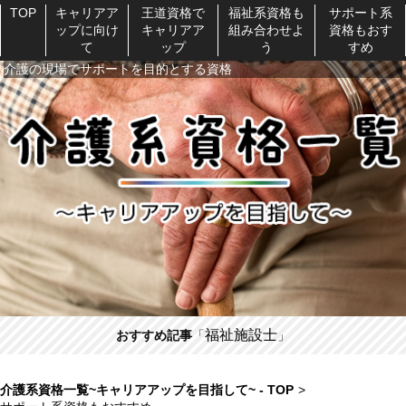
TOP
キャリアア
王道資格で
福祉系資格も
サポート系
ップに向け
キャリアア
組み合わせよ
資格もおす
て
ップ
う
すめ
介護の現場でサポートを目的とする資格
福祉施設士
おすすめ記事
「
」
介護系資格一覧~キャリアアップを目指して~ - TOP
>