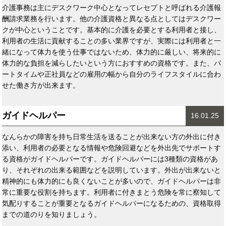
介護事務は主にデスクワーク中心となってレセプトと呼ばれる介護報
酬請求業務を行います。他の介護資格と異なる点としてはデスクワー
クが中心ということです。基本的に介護を必要とする利用者と接し、
利用者の生活に貢献することの多い業界ですが、実際には利用者と一
緒になって体力を使う仕事ではないため、体力的に厳しい、将来的に
体力的な負担を減らしたいという方におすすめの資格です。また、パ
ートタイムや正社員などの雇用の幅から自分のライフスタイルに合わ
せた働き方が出来ます。
ガイドヘルパー
16.01.25
なんらかの障害を持ち日常生活を送ることが出来ない方の外出に付き
添い、利用者の必要となる情報や危険回避などを外出先でサポートす
る資格がガイドヘルパーです。ガイドヘルパーには3種類の資格があ
り、それぞれの出来る範囲などを説明しています。外出が出来ないと
精神的にも体力的にも良くないことが多いので、ガイドヘルパーは非
常に重要な役割を持ちます。利用者に付きまとう危険を常に察知して
気配りすることが重要となるガイドヘルパーになるための、資格取得
までの道のりを知りましょう。